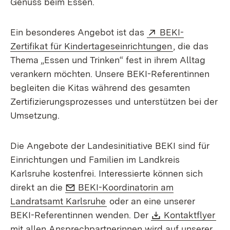
Genuss beim Essen.
Extern:
Ein besonderes Angebot ist das
BEKI-
(Öffnet in ne
Zertifikat für Kindertageseinrichtungen
, die das
Thema „Essen und Trinken“ fest in ihrem Alltag
verankern möchten. Unsere BEKI-Referentinnen
begleiten die Kitas während des gesamten
Zertifizierungsprozesses und unterstützen bei der
Umsetzung.
Die Angebote der Landesinitiative BEKI sind für
Einrichtungen und Familien im Landkreis
Karlsruhe kostenfrei. Interessierte können sich
E-Mail:
direkt an die
BEKI-Koordinatorin am
(Öffnet in neuem Fenster)
Landratsamt Karlsruhe
oder an eine unserer
Download:
(Öf
BEKI-Referentinnen wenden. Der
Kontaktflyer
mit allen Ansprechpartnerinnen wird auf unserer